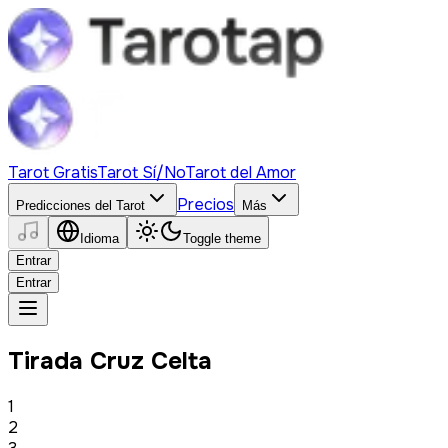
Tarot Gratis
Tarot Sí/No
Tarot del Amor
Precios
Predicciones del Tarot
Más
Idioma
Toggle theme
Entrar
Entrar
Tirada Cruz Celta
1
2