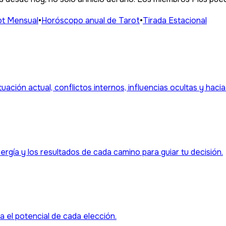
ot Mensual
•
Horóscopo anual de Tarot
•
Tirada Estacional
ituación actual, conflictos internos, influencias ocultas y haci
ergía y los resultados de cada camino para guiar tu decisión.
a el potencial de cada elección.