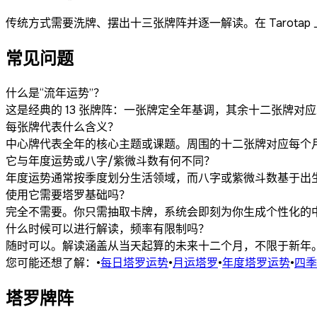
传统方式需要洗牌、摆出十三张牌阵并逐一解读。在 Tarot
常见问题
什么是“流年运势”？
这是经典的 13 张牌阵：一张牌定全年基调，其余十二张牌
每张牌代表什么含义？
中心牌代表全年的核心主题或课题。周围的十二张牌对应每个
它与年度运势或八字/紫微斗数有何不同？
年度运势通常按季度划分生活领域，而八字或紫微斗数基于出生
使用它需要塔罗基础吗？
完全不需要。你只需抽取卡牌，系统会即刻为你生成个性化的
什么时候可以进行解读，频率有限制吗？
随时可以。解读涵盖从当天起算的未来十二个月，不限于新年。P
您可能还想了解：
•
每日塔罗运势
•
月运塔罗
•
年度塔罗运势
•
四季
塔罗牌阵