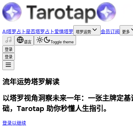
AI塔罗占卜
是否塔罗占卜
爱情塔罗
会员订阅
塔罗运势
更多
语言
Toggle theme
登录
登录
流年运势
塔罗解读
以塔罗视角洞察未来一年：一张主牌定基
础，Tarotap 助你秒懂人生指引。
登录以继续