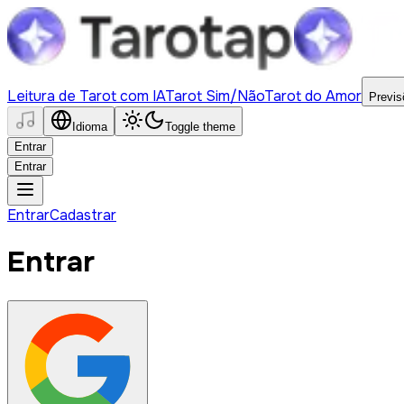
Leitura de Tarot com IA
Tarot Sim/Não
Tarot do Amor
Previs
Idioma
Toggle theme
Entrar
Entrar
Entrar
Cadastrar
Entrar