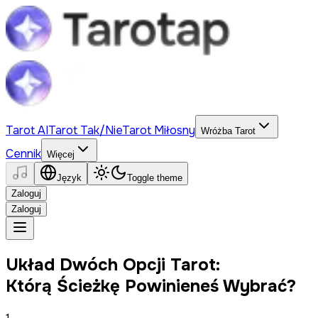
Tarot AI
Tarot Tak/Nie
Tarot Miłosny
Wróżba Tarot
Cennik
Więcej
Język
Toggle theme
Zaloguj
Zaloguj
Układ Dwóch Opcji Tarot:
Którą Ścieżkę Powinieneś Wybrać?