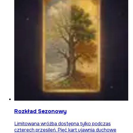
Rozkład Sezonowy
Limitowana wróżba dostępna tylko podczas
czterech przesileń. Pięć kart ujawnia duchowe