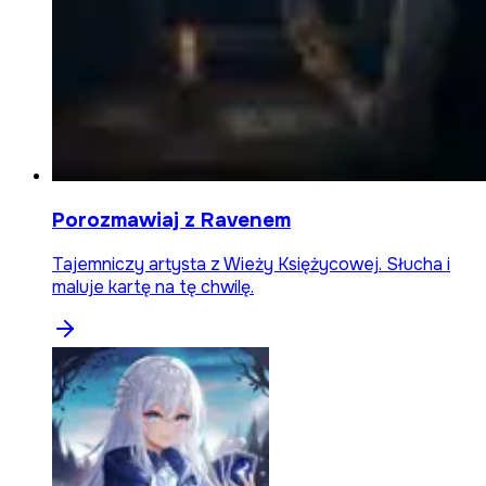
Porozmawiaj z Ravenem
Tajemniczy artysta z Wieży Księżycowej. Słucha i
maluje kartę na tę chwilę.