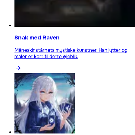
Snak med Raven
Måneskinstårnets mystiske kunstner. Han lytter og
maler et kort til dette øjeblik.