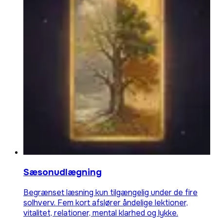
Sæsonudlægning
Begrænset læsning kun tilgængelig under de fire
solhverv. Fem kort afslører åndelige lektioner,
vitalitet, relationer, mental klarhed og lykke.