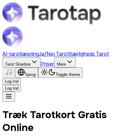
AI-tarotlæsning
Ja/Nej Tarot
Kærligheds Tarot
Priser
Tarot Skæbne
Mere
Sprog
Toggle theme
Log Ind
Log Ind
Træk Tarotkort Gratis
Online