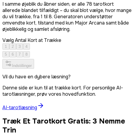
I samme øjeblik du åbner siden, er alle 78 tarotkort
allerede blandet tilfældigt – du skal blot vælge, hvor mange
du vil trække, fra 1 til 8. Generatoren understøtter
omvendte kort, tilstand med kun Major Arcana samt både
øjeblikkelig og samlet afsløring.
Vælg Antal Kort at Trække
1
2
3
4
5
6
7
8
Indstillinger
Vil du have en dybere læsning?
Denne side er kun til at trække kort. For personlige AI-
tarotlæsninger, prøv vores hovedfunktion.
AI-tarotlæsning
Træk Et Tarotkort Gratis: 3 Nemme
Trin