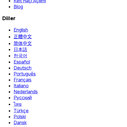
Kelt Haçı Açılımı
Blog
Diller
English
正體中文
简体中文
日本語
한국어
Español
Deutsch
Português
Français
Italiano
Nederlands
Русский
ไทย
Türkçe
Polski
Dansk