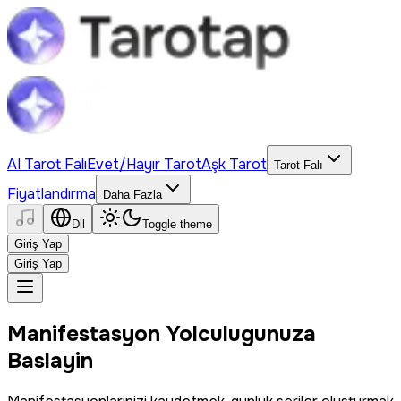
AI Tarot Falı
Evet/Hayır Tarot
Aşk Tarot
Tarot Falı
Fiyatlandırma
Daha Fazla
Dil
Toggle theme
Giriş Yap
Giriş Yap
Manifestasyon Yolculugunuza
Baslayin