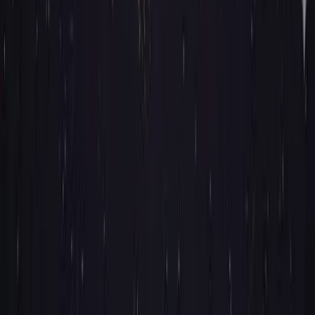
Tarotap - ดูดวงไพ่ยิปซีออนไลน์ฟรี AI