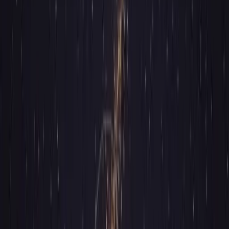
ถามคำถามที่ชัดเจน
ทำให้คำถามของคุณง่ายและตรงไปตรงมา 'ฉันควรรับข้อเสนอ
งานนี้หรือไม่?' ทำงานได้ดีกว่าการสงสัยที่คลุมเครือ ยิ่งคำถาม
ของคุณชัดเจน คำตอบไพ่ยิปซีใช่/ไม่ใช่ของคุณก็จะชัดเจนยิ่ง
ขึ้น
วิธีการดูดวงไพ่ยิปซีใช่/ไม่ใช่
สองวิธีง่ายๆ ในการรับคำตอบไพ่ยิปซีใช่/ไม่ใช่ - เปิดหนึ่งใบเพื่อ
คำแนะนำอย่างรวดเร็ว หรือสามใบเพื่อข้อมูลเชิงลึก
ไพ่ยิปซีใช่/ไม่ใช่ 1 ใบ
วิธีที่เร็วที่สุดในการรับคำตอบของคุณ เปิดหนึ่งใบในขณะที่
คิดถึงคำถามของคุณ - หงายมักหมายถึงใช่ คว่ำมักหมายถึง
ไม่ใช่ เหมาะเมื่อคุณต้องการการดูดวงไพ่ยิปซีใช่/ไม่ใช่อย่าง
รวดเร็ว