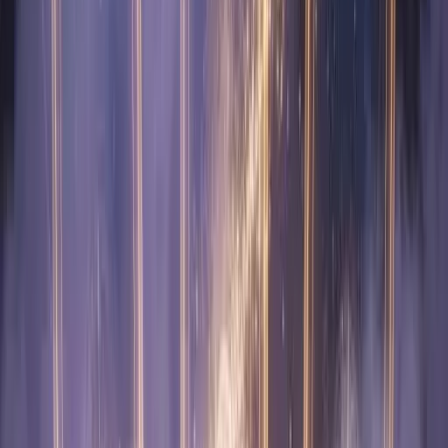
ดวงไพ่ยิปซีรายวัน
สำรวจคำแนะนำไพ่ยิปซีวันนี้และเปิดเผยเส้นทางโชค
ชะตาของคุณ หนึ่งใบต่อวันเพื่อรับข้อมูลเชิงลึกเกี่ยวกับ
ความลึกลับของชีวิต
รูปแบบไพ่ยิปซี
ไพ่กากบาทเคลติก
รูปแบบคลาสสิกที่สุดของไพ่ยิปซี สิบใบเปิดเผยสถานการณ์
ปัจจุบัน ความขัดแย้งภายใน อิทธิพลที่ซ่อนอยู่ และทิศทาง
ที่สิ่งต่างๆ กำลังมุ่งไป