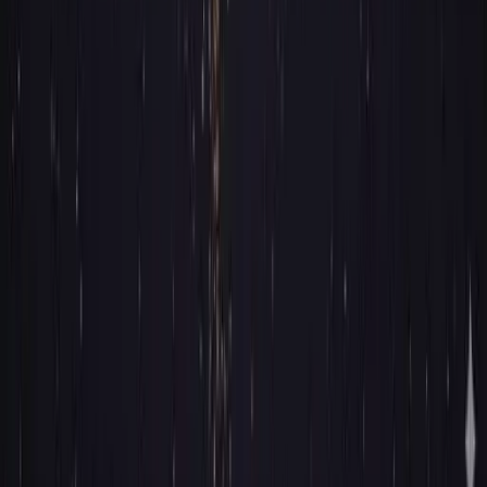
คุยกับ Luna
นักศึกษาทาโรต์ผู้อบอุ่นที่รับฟังใต้แสงดาว ค้นหาคำตอบ
ในใจไปด้วยกัน
ดูดวงไพ่ยิปซี AI ฟรี
เปิดไพ่ยิปซีออนไลน์ฟรี เลือกการ์ดแล้วให้ AI อ่านไพ่ให้ทันที
เริ่มดูดวงไพ่ยิปซี AI ฟรี