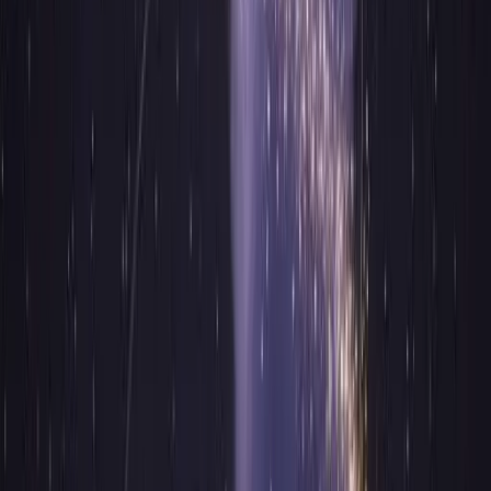
2026
ดวงประจำปี 2026 ไพ่ยิปซี