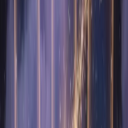
ไพ่ทาโรต์รายเดือน
ไพ่สามใบเผยคำแนะนำสำหรับต้น กลาง และปลายเดือน