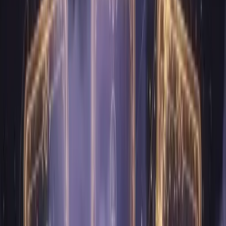
ไพ่ตามฤดูกาล
การอ่านไพ่รุ่นลิมิเต็ดเฉพาะช่วงสี่ฤดู ห้าใบไพ่เผยบทเรียน
ทางจิตวิญญาณ พลังชีวิต ความสัมพันธ์ ความชัดเจนทาง
จิตใจ และโชคลาภ