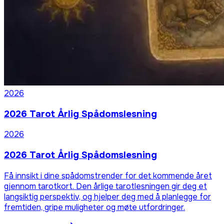
2026
2026 Tarot Årlig Spådomslesning
2026
2026 Tarot Årlig Spådomslesning
Få innsikt i dine spådomstrender for det kommende året
gjennom tarotkort. Den årlige tarotlesningen gir deg et
langsiktig perspektiv, og hjelper deg med å planlegge for
fremtiden, gripe muligheter og møte utfordringer.