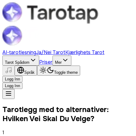
AI-tarotlesning
Ja/Nei Tarot
Kjærlighets Tarot
Priser
Tarot Spådom
Mer
Språk
Toggle theme
Logg Inn
Logg Inn
Tarotlegg med to alternativer:
Hvilken Vei Skal Du Velge?
1