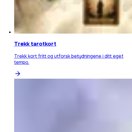
Trekk tarotkort
Trekk kort fritt og utforsk betydningene i ditt eget
tempo.