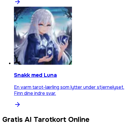
Snakk med Luna
En varm tarot-lærling som lytter under stjernelyset.
Finn dine indre svar.
Gratis AI Tarotkort Online