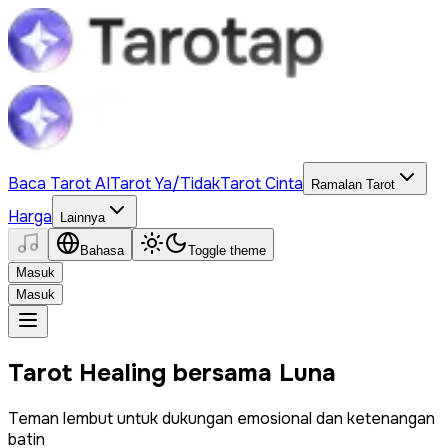
Baca Tarot AI
Tarot Ya/Tidak
Tarot Cinta
Ramalan Tarot
Harga
Lainnya
Bahasa
Toggle theme
Masuk
Masuk
Tarot Healing bersama Luna
Teman lembut untuk dukungan emosional dan ketenangan
batin