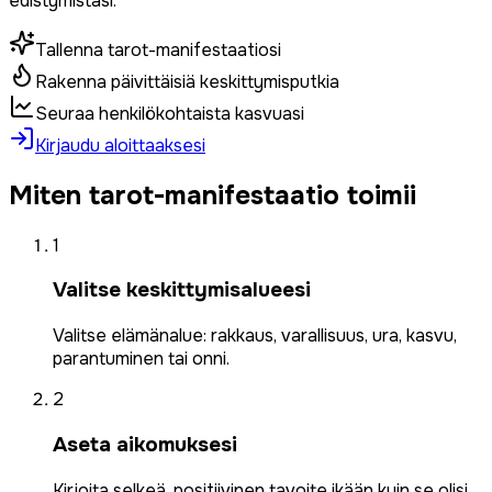
edistymistäsi.
Tallenna tarot-manifestaatiosi
Rakenna päivittäisiä keskittymisputkia
Seuraa henkilökohtaista kasvuasi
Kirjaudu aloittaaksesi
Miten tarot-manifestaatio toimii
1
Valitse keskittymisalueesi
Valitse elämänalue: rakkaus, varallisuus, ura, kasvu,
parantuminen tai onni.
2
Aseta aikomuksesi
Kirjoita selkeä, positiivinen tavoite ikään kuin se olisi