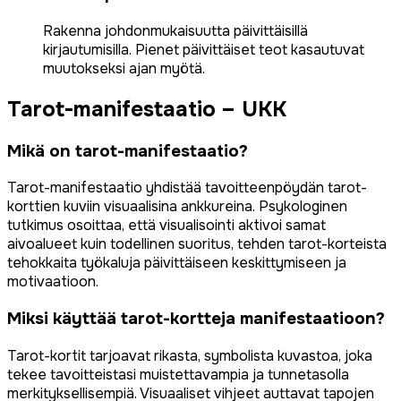
Rakenna johdonmukaisuutta päivittäisillä
kirjautumisilla. Pienet päivittäiset teot kasautuvat
muutokseksi ajan myötä.
Tarot-manifestaatio – UKK
Mikä on tarot-manifestaatio?
Tarot-manifestaatio yhdistää tavoitteenpöydän tarot-
korttien kuviin visuaalisina ankkureina. Psykologinen
tutkimus osoittaa, että visualisointi aktivoi samat
aivoalueet kuin todellinen suoritus, tehden tarot-korteista
tehokkaita työkaluja päivittäiseen keskittymiseen ja
motivaatioon.
Miksi käyttää tarot-kortteja manifestaatioon?
Tarot-kortit tarjoavat rikasta, symbolista kuvastoa, joka
tekee tavoitteistasi muistettavampia ja tunnetasolla
merkityksellisempiä. Visuaaliset vihjeet auttavat tapojen