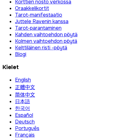
Korttien nosto verkossa
Oraakkelikortit
Tarot-manifestaatio
Juttele Ravenin kanssa
Tarot-parantaminen
Kahden vaihtoehdon pöytä
Kolmen vaihtoehdon pöytä
Kelttiläinen risti -pöytä
Blogi
Kielet
English
正體中文
简体中文
日本語
한국어
Español
Deutsch
Português
Français