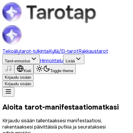
Tekoälytarot-tulkinta
Kyllä/Ei-tarot
Rakkaustarot
Hinnoittelu
Tarot-ennustus
Lisää
Kieli
Toggle theme
Kirjaudu sisään
Kirjaudu sisään
Aloita tarot-manifestaatiomatkasi
Kirjaudu sisään tallentaaksesi manifestaatiosi,
rakentaaksesi päivittäisiä putkia ja seurataksesi