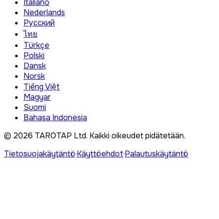
Italiano
Nederlands
Русский
ไทย
Türkçe
Polski
Dansk
Norsk
Tiếng Việt
Magyar
Suomi
Bahasa Indonesia
©
2026
TAROTAP Ltd.
Kaikki oikeudet pidätetään
.
Tietosuojakäytäntö
·
Käyttöehdot
·
Palautuskäytäntö