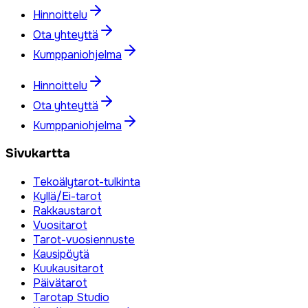
Hinnoittelu
Ota yhteyttä
Kumppaniohjelma
Hinnoittelu
Ota yhteyttä
Kumppaniohjelma
Sivukartta
Tekoälytarot-tulkinta
Kyllä/Ei-tarot
Rakkaustarot
Vuositarot
Tarot-vuosiennuste
Kausipöytä
Kuukausitarot
Päivätarot
Tarotap Studio