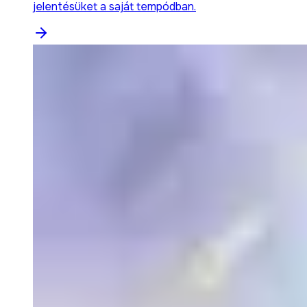
jelentésüket a saját tempódban.