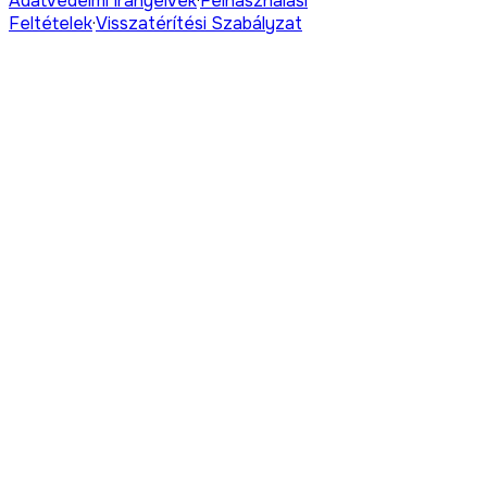
Adatvédelmi Irányelvek
·
Felhasználási
Feltételek
·
Visszatérítési Szabályzat