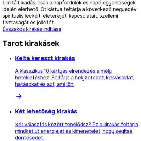
Limitált kiadás, csak a napfordulók és napéjegyenlőségek
idején elérhető. Öt kártya feltárja a következő negyedév
spirituális leckéit, életerejét, kapcsolatait, szellemi
tisztaságát és jóllétét.
Évszakos kirakás indítása
Tarot kirakásek
Kelta kereszt kirakás
A klasszikus 10 kártyás elrendezés a mély
betekintéshez. Feltárja a helyzetedet, kihívásaidat,
hatásokat és azt, ami jön.
Két lehetőség kirakás
Két választás között tépelődsz? Ez a kirakás feltárja
mindkét út energiáját és kimenetelét, hogy segítse
döntésedet.