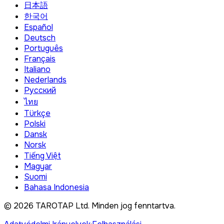
日本語
한국어
Español
Deutsch
Português
Français
Italiano
Nederlands
Русский
ไทย
Türkçe
Polski
Dansk
Norsk
Tiếng Việt
Magyar
Suomi
Bahasa Indonesia
©
2026
TAROTAP Ltd.
Minden jog fenntartva
.