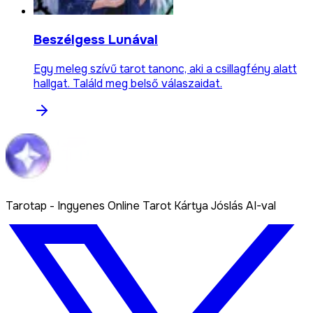
Beszélgess Lunával
Egy meleg szívű tarot tanonc, aki a csillagfény alatt
hallgat. Találd meg belső válaszaidat.
Tarotap - Ingyenes Online Tarot Kártya Jóslás AI-val