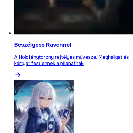
Beszélgess Ravennel
A Holdfénytorony rejtélyes művésze. Meghallgat és
kártyát fest ennek a pillanatnak.