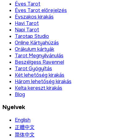
Éves Tarot
Éves Tarot előrejelzés
Évszakos kirakás
Havi Tarot
Napi Tarot
Tarotap Studio
Online Kártyahúzás
Orákulum kártyák
Tarot Megnyilvánulás
Beszélgess Ravennel
Tarot Gyógyítás
Két lehetőség kirakás
Három lehetőség kirakás
Kelta kereszt kirakás
Blog
Nyelvek
English
正體中文
简体中文