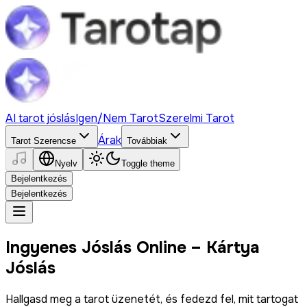
AI tarot jóslás
Igen/Nem Tarot
Szerelmi Tarot
Árak
Tarot Szerencse
Továbbiak
Nyelv
Toggle theme
Bejelentkezés
Bejelentkezés
Ingyenes Jóslás Online – Kártya
Jóslás
Hallgasd meg a tarot üzenetét, és fedezd fel, mit tartogat