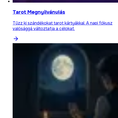
Tarot Megnyilvánulás
Tűzz ki szándékokat tarot kártyákkal. A napi fókusz
valósággá változtatja a célokat.