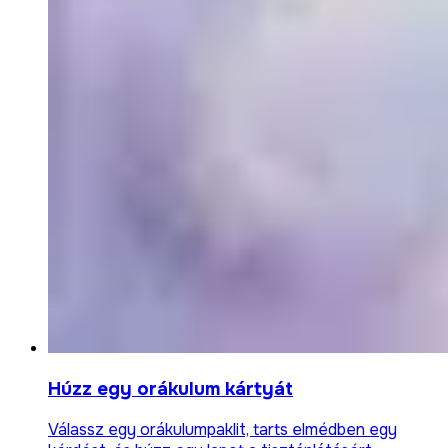
Húzz egy orákulum kártyát
Válassz egy orákulumpaklit, tarts elmédben egy